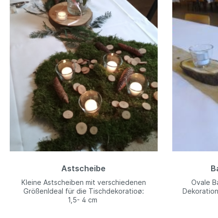
Astscheibe
B
Kleine Astscheiben mit verschiedenen
Ovale B
GrößenIdeal für die Tischdekoratioø:
Dekoration
1,5- 4 cm