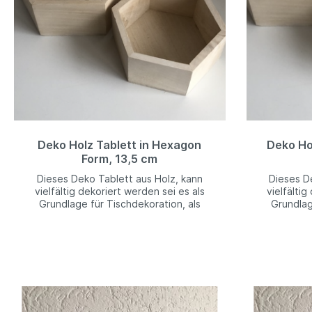
Deko Holz Tablett in Hexagon
Deko Ho
Form, 13,5 cm
Dieses Deko Tablett aus Holz, kann
Dieses D
vielfältig dekoriert werden sei es als
vielfältig
Grundlage für Tischdekoration, als
Grundlag
Obstkorb oder Aufbewahrung
Obstk
verschiedener Gegenstände. Ihrer
verschie
Kreativität sind keine Grenzen
Kreati
gesetzt.ø: 13,5 cm