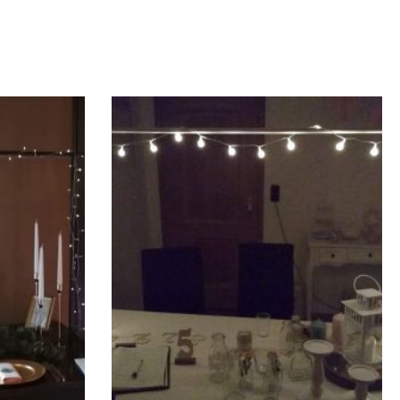
den,
tion ø: 25
n)