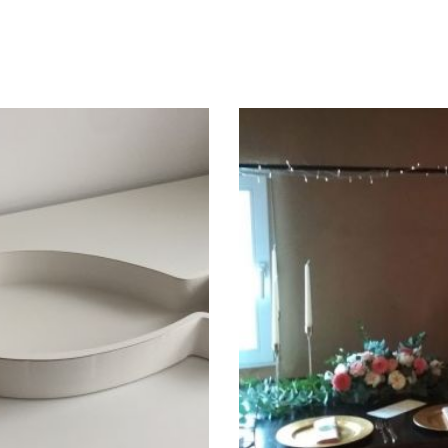
) verwendet werden,
usw.) verwendet wer
öne Tischdekoration.ø: 25
wunderschöne Tischdekora
m(Exklusiv Blumen)
cm(Exklusiv Blume