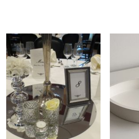
usw.) verwendet werden,
usw.
wunderschöne Tischdekoration ø: 25
wundersch
cm(Exklusiv Blumen)
c