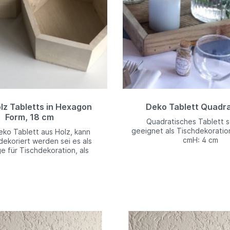
lz Tabletts in Hexagon
Deko Tablett Quadra
Form, 18 cm
Quadratisches Tablett s
geeignet als Tischdekoratio
eko Tablett aus Holz, kann
cmH: 4 cm
 dekoriert werden sei es als
e für Tischdekoration, als
orb oder Aufbewahrung
dener Gegenstände. Ihrer
vität sind keine Grenzen
gesetzt.ø: 18 cm