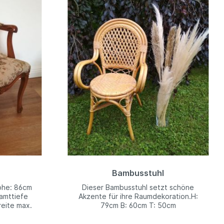
Bambusstuhl
öhe: 86cm
Dieser Bambusstuhl setzt schöne
amttiefe
Akzente für ihre Raumdekoration.H:
eite max.
79cm B: 60cm T: 50cm
nhöhe 47cm