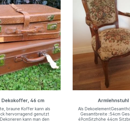
r Dekokoffer, 46 cm
Armlehnstuhl
lte, braune Koffer kann als
Als DekoelementGesamth
ck hervorragend genutzt
Gesamtbreite :54cm Ges
Dekorieren kann man den
49cmSitzhöhe 44cm Sitzbr
 dann ganz nach Zweck, wie
44cm Sitztiefe 46cmLehne
KartenkofferH: 46 cm B: 62