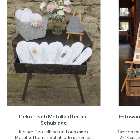
Deko Tisch Metallkoffer mit
Fotowan
Schublade
Kleiner Beistelltisch in Form eines
Rahmen pas
Metallkoffer mit Schublade schön als
9x14cm, z