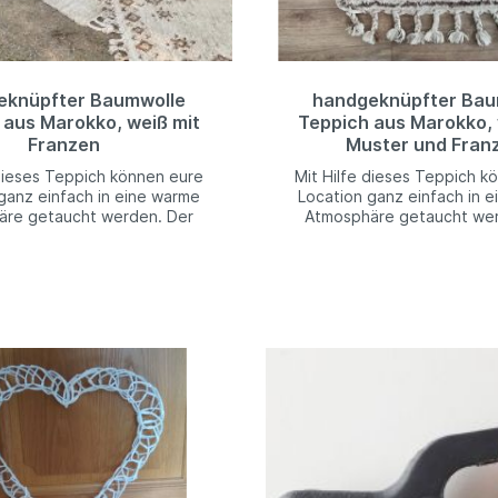
eknüpfter Baumwolle
handgeknüpfter Bau
 aus Marokko, weiß mit
Teppich aus Marokko, 
Franzen
Muster und Fran
 dieses Teppich können eure
Mit Hilfe dieses Teppich k
ganz einfach in eine warme
Location ganz einfach in 
äre getaucht werden. Der
Atmosphäre getaucht wer
til eignet sich besonders für
lässiger Stil eignet sich be
 Trauungen oder Boho-
freie Trauungen oder
itenB: 60 cm L: 150 cm
HochzeitenB: 80 cm L: