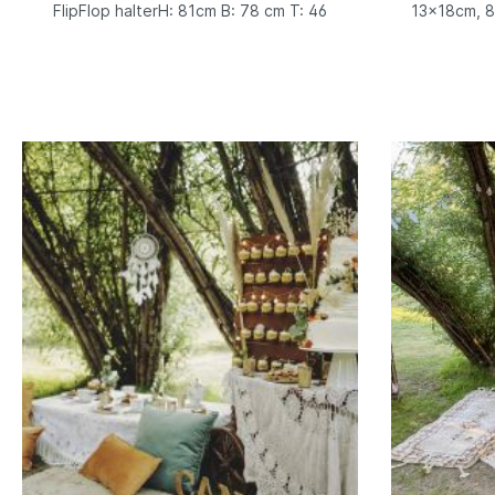
FlipFlop halterH: 81cm B: 78 cm T: 46
13x18cm, 8
cm
mal 6x8,5c