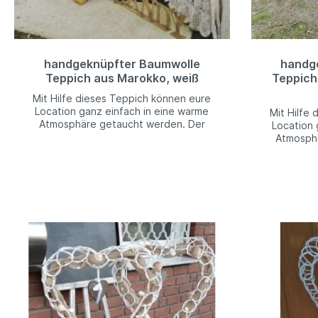
handgeknüpfter Baumwolle
handg
Teppich aus Marokko, weiß
Teppich
Mit Hilfe dieses Teppich können eure
Location ganz einfach in eine warme
Mit Hilfe
Atmosphäre getaucht werden. Der
Location 
lässiger Stil eignet sich besonders für
Atmosph
freie Trauungen oder Boho-
lässiger S
HochzeitenB: 77 cm L: 140 cm
freie
Hochze