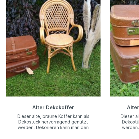
Alter Dekokoffer
Alte
Dieser alte, braune Koffer kann als
Dieser a
Dekostück hervorragend genutzt
Dekostü
werden. Dekorieren kann man den
werden.
Dekokoffer dann ganz nach Zweck, wie
Dekokoffer
z.B. als KartenkofferH: 48cm B: 64cm T:
z.B. als 