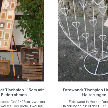
d/ Tischplan 115cm mit
Fotowand/ Tischplan He
Bilderrahmen
Halterungen
send für:12x17cm, zwei mal
Fotowand in Herzenform
wei mal 10x10cm, zwei mal
Halterungen für Bilder H: 46