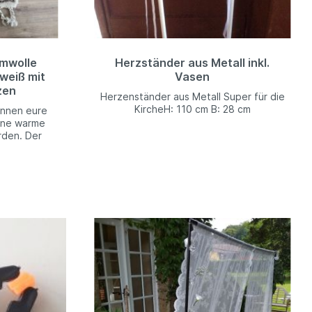
mwolle
Herzständer aus Metall inkl.
weiß mit
Vasen
zen
Herzenständer aus Metall Super für die
KircheH: 110 cm B: 28 cm
önnen eure
eine warme
den. Der
sonders für
 Boho-
 150 cm