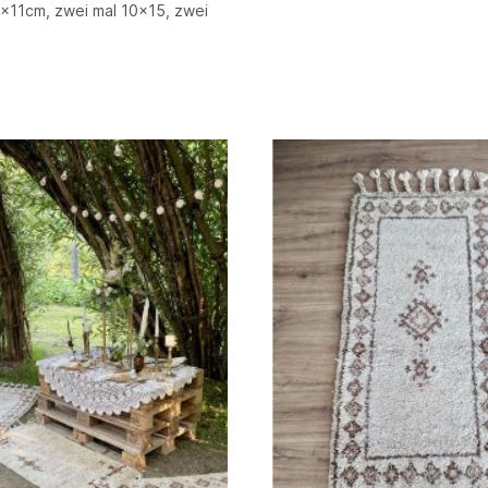
x11cm, zwei mal 10x15, zwei
m, zwei mal 8x8cm, 8x6cmH:
115 cm B: 51 cm